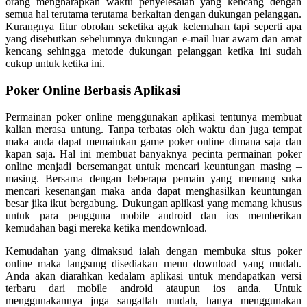
orang mengharapkan waktu penyelesaian yang kencang dengan
semua hal terutama terutama berkaitan dengan dukungan pelanggan.
Kurangnya fitur obrolan seketika agak kelemahan tapi seperti apa
yang disebutkan sebelumnya dukungan e-mail luar awam dan amat
kencang sehingga metode dukungan pelanggan ketika ini sudah
cukup untuk ketika ini.
Poker Online Berbasis Aplikasi
Permainan poker online menggunakan aplikasi tentunya membuat
kalian merasa untung. Tanpa terbatas oleh waktu dan juga tempat
maka anda dapat memainkan game poker online dimana saja dan
kapan saja. Hal ini membuat banyaknya pecinta permainan poker
online menjadi bersemangat untuk mencari keuntungan masing –
masing. Bersama dengan beberapa pemain yang memang suka
mencari kesenangan maka anda dapat menghasilkan keuntungan
besar jika ikut bergabung. Dukungan aplikasi yang memang khusus
untuk para pengguna mobile android dan ios memberikan
kemudahan bagi mereka ketika mendownload.
Kemudahan yang dimaksud ialah dengan membuka situs poker
online maka langsung disediakan menu download yang mudah.
Anda akan diarahkan kedalam aplikasi untuk mendapatkan versi
terbaru dari mobile android ataupun ios anda. Untuk
menggunakannya juga sangatlah mudah, hanya menggunakan