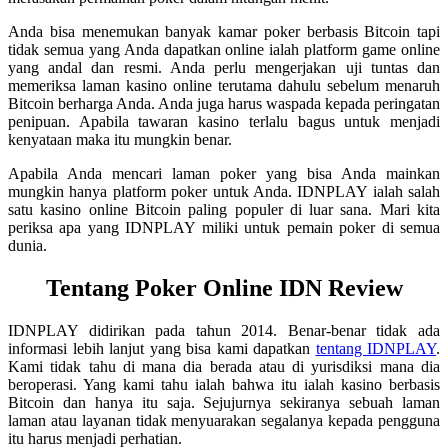
Anda bisa menemukan banyak kamar poker berbasis Bitcoin tapi
tidak semua yang Anda dapatkan online ialah platform game online
yang andal dan resmi. Anda perlu mengerjakan uji tuntas dan
memeriksa laman kasino online terutama dahulu sebelum menaruh
Bitcoin berharga Anda. Anda juga harus waspada kepada peringatan
penipuan. Apabila tawaran kasino terlalu bagus untuk menjadi
kenyataan maka itu mungkin benar.
Apabila Anda mencari laman poker yang bisa Anda mainkan
mungkin hanya platform poker untuk Anda. IDNPLAY ialah salah
satu kasino online Bitcoin paling populer di luar sana. Mari kita
periksa apa yang IDNPLAY miliki untuk pemain poker di semua
dunia.
Tentang Poker Online IDN Review
IDNPLAY didirikan pada tahun 2014. Benar-benar tidak ada
informasi lebih lanjut yang bisa kami dapatkan
tentang IDNPLAY
.
Kami tidak tahu di mana dia berada atau di yurisdiksi mana dia
beroperasi. Yang kami tahu ialah bahwa itu ialah kasino berbasis
Bitcoin dan hanya itu saja. Sejujurnya sekiranya sebuah laman
laman atau layanan tidak menyuarakan segalanya kepada pengguna
itu harus menjadi perhatian.