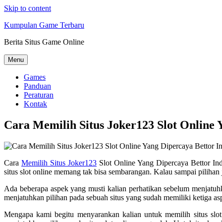
Skip to content
Kumpulan Game Terbaru
Berita Situs Game Online
Menu
Games
Panduan
Peraturan
Kontak
Cara Memilih Situs Joker123 Slot Online 
Cara
Memilih Situs Joker123
Slot Online Yang Dipercaya Bettor Indo
situs slot online memang tak bisa sembarangan. Kalau sampai pilihan 
Ada beberapa aspek yang musti kalian perhatikan sebelum menjatuhk
menjatuhkan pilihan pada sebuah situs yang sudah memiliki ketiga asp
Mengapa kami begitu menyarankan kalian untuk memilih situs slot 