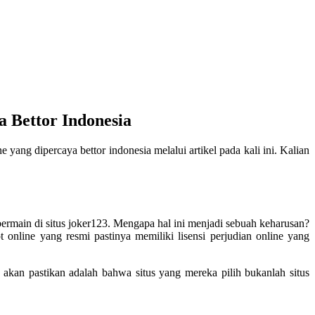
a Bettor Indonesia
yang dipercaya bettor indonesia melalui artikel pada kali ini. Kalian
 bermain di situs joker123. Mengapa hal ini menjadi sebuah keharusan?
 online yang resmi pastinya memiliki lisensi perjudian online yang
 akan pastikan adalah bahwa situs yang mereka pilih bukanlah situs