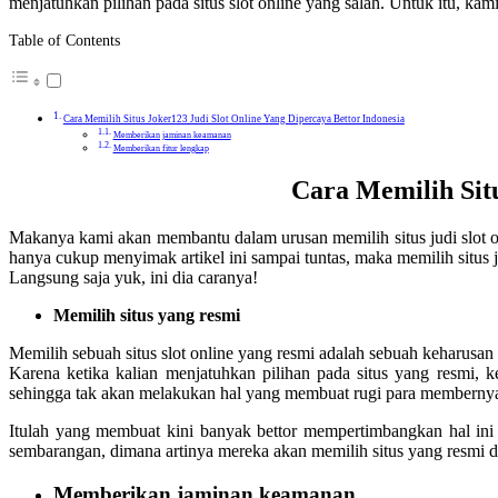
menjatuhkan pilihan pada situs slot online yang salah. Untuk itu, kam
Table of Contents
Cara Memilih Situs Joker123 Judi Slot Online Yang Dipercaya Bettor Indonesia
Memberikan jaminan keamanan
Memberikan fitur lengkap
Cara Memilih Situ
Makanya kami akan membantu dalam urusan memilih situs judi slot onli
hanya cukup menyimak artikel ini sampai tuntas, maka memilih situs 
Langsung saja yuk, ini dia caranya!
Memilih situs yang resmi
Memilih sebuah situs slot online yang resmi adalah sebuah keharusan 
Karena ketika kalian menjatuhkan pilihan pada situs yang resmi, k
sehingga tak akan melakukan hal yang membuat rugi para memberny
Itulah yang membuat kini banyak bettor mempertimbangkan hal ini s
sembarangan, dimana artinya mereka akan memilih situs yang resmi da
Memberikan jaminan keamanan