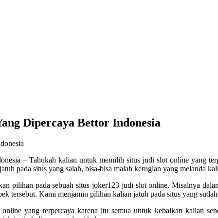
Yang Dipercaya Bettor Indonesia
nesia – Tahukah kalian untuk memilih situs judi slot online yang te
jatuh pada situs yang salah, bisa-bisa malah kerugian yang melanda kal
an pilihan pada sebuah situs joker123 judi slot online. Misalnya da
ek tersebut. Kami menjamin pilihan kalian jatuh pada situs yang sudah 
online yang terpercaya karena itu semua untuk kebaikan kalian send