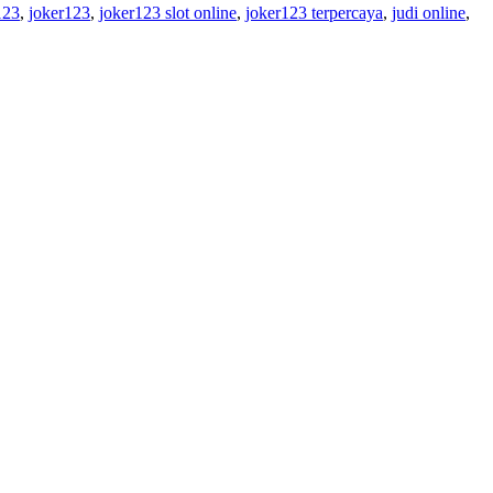
123
,
joker123
,
joker123 slot online
,
joker123 terpercaya
,
judi online
,