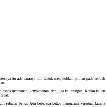
rpercaya itu ada caranya loh. Untuk menjatuhkan pilihan pada sebuah
ian.
lam aspek keamanan, kenyamanan, dan juga keuntungan. Ketika kalian
tepat.
iri sebagai bettor. Ada beberapa bettor mengalami kerugian karena