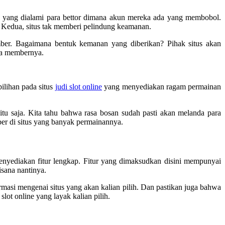
us yang dialami para bettor dimana akun mereka ada yang membobol.
or. Kedua, situs tak memberi pelindung keamanan.
ber. Bagaimana bentuk kemanan yang diberikan? Pihak situs akan
ra membernya.
ilihan pada situs
judi slot online
yang menyediakan ragam permainan
itu saja. Kita tahu bahwa rasa bosan sudah pasti akan melanda para
er di situs yang banyak permainannya.
enyediakan fitur lengkap. Fitur yang dimaksudkan disini mempunyai
sana nantinya.
masi mengenai situs yang akan kalian pilih. Dan pastikan juga bahwa
slot online yang layak kalian pilih.