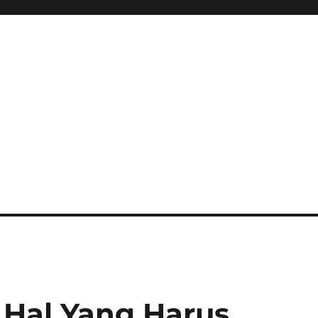
k Hal Yang Harus