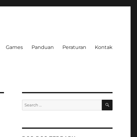
Games
Panduan
Peraturan
Kontak
SEARCH
Search
for: