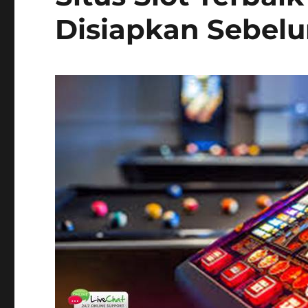
Disiapkan Sebel