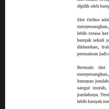
dipilih oleh ban
Slot Online ad
menyenangkan, 
lebih terasa ke
banyak sekali y
diidamkan, it
permainan judi 
Bermain slot
menyenangkan,
lumayan jumlahn
sangat murah, 
jumlahnya. Tent
lebih banyak m